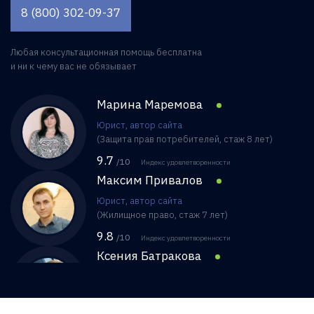
8 (800) 302-09-37
Любая консультационная помощь бесплатна
и ни к чему вас не обязывает
Марина Маремова
Юрист, автор сайта
(Защита прав потребителей, стаж 8 лет)
9.7
/10
Индекс удовлетворенности
Максим Привалов
Юрист, автор сайта
(Жилищное право, стаж 7 лет)
9.8
/10
Индекс удовлетворенности
Ксения Батракова
Юрист, автор сайта
(Договорное право, стаж 8 лет)
9.6
/10
Индекс удовлетворенности