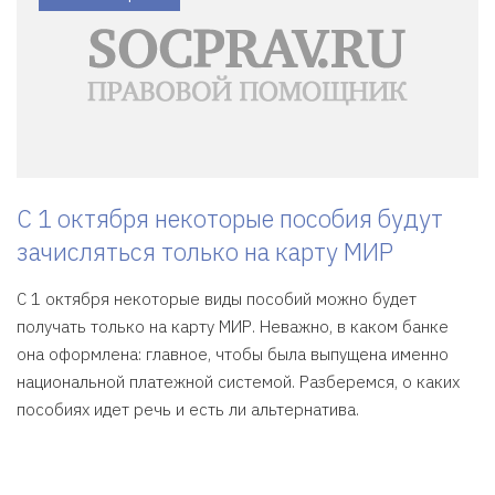
Юрист, автор-редактор сайта
(Семейное право, стаж 12 лет)
9.7
/10
Индекс удовлетворенности
Наталья Михайлова
Юрист, автор сайта
(Семейное право, стаж 5 лет)
9.5
/10
Индекс удовлетворенности
С 1 октября некоторые пособия будут
Елена Плохута
зачисляться только на карту МИР
Юрист, автор сайта
(Гражданское право, стаж 7 лет)
С 1 октября некоторые виды пособий можно будет
9.7
/10
Индекс удовлетворенности
получать только на карту МИР. Неважно, в каком банке
она оформлена: главное, чтобы была выпущена именно
национальной платежной системой. Разберемся, о каких
пособиях идет речь и есть ли альтернатива.