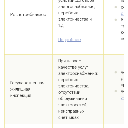
условий договора
поч
энергоснабжения,
со
перебоях
об
Роспотребнадзор
электричества и
8-8
т.д.
тел
кон
цен
Подробнее
При плохом
качестве услуг
чер
электроснабжения:
рег
перебоях
Государственная
пра
электричества,
жилищная
чер
отсутствии
инспекция
ЖК
обслуживания
электросетей,
неисправных
счетчиках