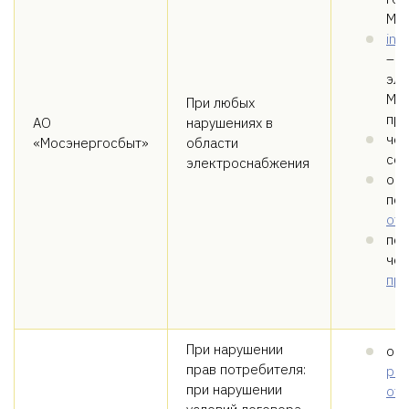
Мос
inf
– н
эле
Мос
При любых
при
АО
нарушениях в
чер
«Мосэнергосбыт»
области
сет
электроснабжения
обр
по 
отд
под
че
пр
При нарушении
обр
прав потребителя:
рег
при нарушении
отд