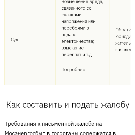
Возмещение вреда,
связанного со
скачками
напряжения или
перебоями в
Обратить
подаче
юрисдикц
Суд
электричества;
жительст
взыскание
заявлени
переплат и т.д.
Подробнее
Как составить и подать жалобу
Требования к письменной жалобе на
Мосэнергосбыт в госорганы содержатся в