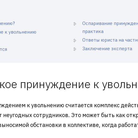
нению?
Оспаривание принужден
практика
ие к увольнению
Ответы юриста на част
Заключение эксперта
тся
акое принуждение к уволь
уждением к увольнению считается комплекс дейст
т неугодных сотрудников. Это может быть как отк
ыносимой обстановки в коллективе, когда работа