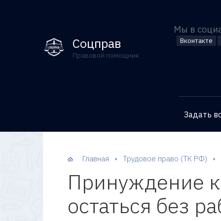
Мы в соци
Соцправ
Вконтакте
Правовой помощник
Задать в
Главная
Трудовое право (ТК РФ)
Принуждение к 
остаться без р