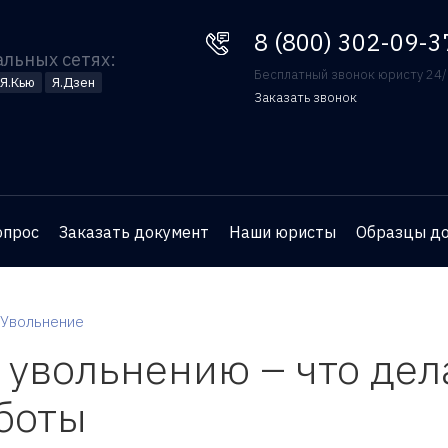
8 (800) 302-09-37
8 (800) 302-09-3
альных сетях:
Бесплатный звонок юристу 24
Я.Кью
Я.Дзен
Заказать звонок
Оставьте номер телефона
и юрист перезвонит вам
для бесплатной
опрос
Заказать документ
Наши юристы
Образцы д
консультации
Увольнение
увольнению – что дела
аботы