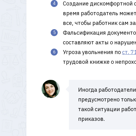
Создание дискомфортной об
время работодатель может
все, чтобы работник сам з
Фальсификация документов.
составляют акты о наруше
Угроза увольнения по
ст. 7
трудовой книжке о непрох
Иногда работодатели
предусмотрено тольк
такой ситуации работ
приказов.