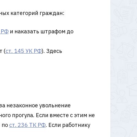
ных категорий граждан:
К РФ
и наказать штрафом до
 (
ст. 145 УК РФ
). Здесь
 за незаконное увольнение
го прогула. Если вместе с этим не
ы по
ст. 236 ТК РФ
. Если работнику