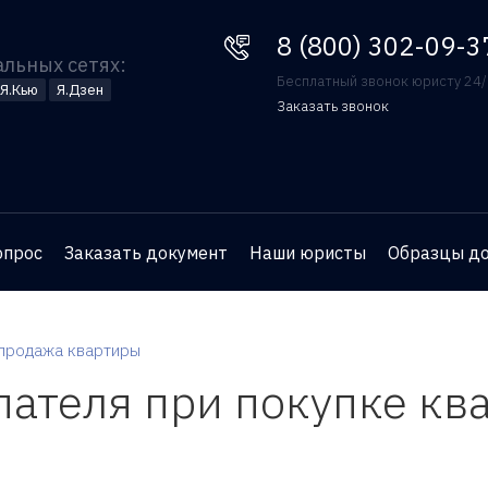
8 (800) 302-09-37
8 (800) 302-09-3
альных сетях:
Бесплатный звонок юристу 24
Я.Кью
Я.Дзен
Заказать звонок
Оставьте номер телефона
и юрист перезвонит вам
для бесплатной
опрос
Заказать документ
Наши юристы
Образцы д
консультации
продажа квартиры
пателя при покупке кв