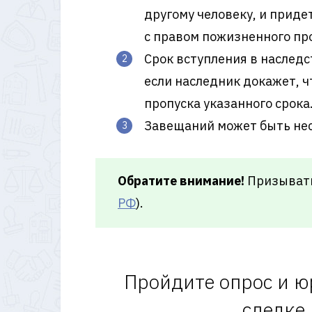
другому человеку, и прид
с правом пожизненного пр
Срок вступления в наследс
если наследник докажет, ч
пропуска указанного срока
Завещаний может быть нес
Обратите внимание!
Призыватьс
РФ
).
Пройдите опрос и ю
сделке