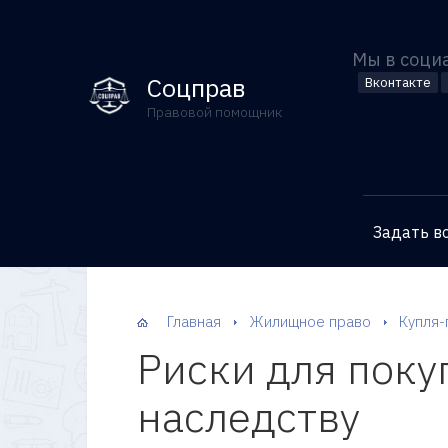
Мы в соци
Соцправ
Вконтакте
Правовой помощник
Задать в
Главная
Жилищное право
Купля-
Риски для поку
наследству