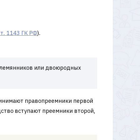
ст. 1143 ГК РФ
).
племянников или двоюродных
ринимают правопреемники первой
едство вступают преемники второй,