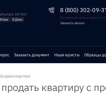
8 (800) 302-09-37
8 (800) 302-09-3
альных сетях:
Бесплатный звонок юристу 24
Я.Кью
Я.Дзен
Заказать звонок
Оставьте номер телефона
и юрист перезвонит вам
для бесплатной
опрос
Заказать документ
Наши юристы
Образцы д
консультации
продажа квартиры
 продать квартиру с 