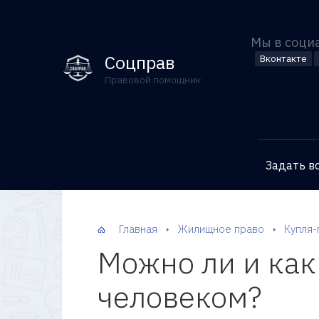
Мы в соци
Соцправ
Вконтакте
Правовой помощник
Задать в
Главная
Жилищное право
Купля-
Можно ли и как
человеком?