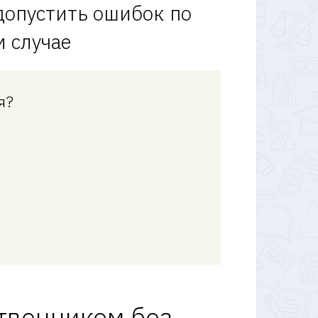
допустить ошибок по
 случае
я?
твенником без