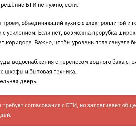
решение БТИ не нужно, если:
 проем, объединяющий кухню с электроплитой и го
 с усилением. Если нет, возможна прорубка широк
ет коридора. Важно, чтобы уровень пола санузла 
ды водоснабжения с переносом водного бака стояк
е шкафы и бытовая техника.
ельная дверь.
 требует согласования с БТИ, но затрагивает об
едей.