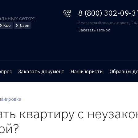
8 (800) 302-09-37
8 (800) 302-09-3
альных сетях:
Бесплатный звонок юристу 24
Я.Кью
Я.Дзен
Заказать звонок
Оставьте номер телефона
и юрист перезвонит вам
для бесплатной
опрос
Заказать документ
Наши юристы
Образцы д
консультации
ланировка
ть квартиру с неузак
ой?