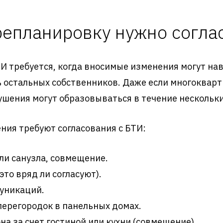
репланировку нужно согла
И требуется, когда вносимые изменения могут на
ь остальных собственников. Даже если многоквар
ушения могут образовываться в течение нескольки
ния требуют согласования с БТИ:
ли санузла, совмещение.
то вряд ли согласуют).
уникаций.
перегородок в панельных домах.
а за счет гостиной или кухни (совмещение).