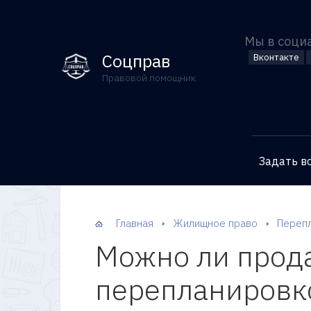
Мы в соци
Соцправ
Вконтакте
Правовой помощник
Задать в
Главная
Жилищное право
Переп
Можно ли прода
перепланировк