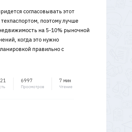
придется согласовывать этот
 техпаспортом, поэтому лучше
т недвижимость на 5-10% рыночной
нений, когда это нужно
планировкой правильно с
021
6997
7 мин
сть
Просмотров
Чтение