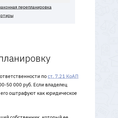
законная перепланировка
артиры
епланировку
 ответственности по
ст. 7.21 КоАП
00-50 000 руб. Если владелец
 его оштрафуют как юридическое
щий собственник, который ее