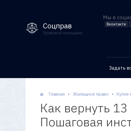
Мы в соци
Соцправ
Вконтакте
Правовой помощник
Задать в
Главная
Жилищное право
Купля-
Как вернуть 13
Пошаговая инс