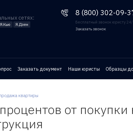
8 (800) 302-09-37
8 (800) 302-09-3
альных сетях:
Бесплатный звонок юристу 24
Я.Кью
Я.Дзен
Заказать звонок
Оставьте номер телефона
и юрист перезвонит вам
для бесплатной
опрос
Заказать документ
Наши юристы
Образцы д
консультации
продажа квартиры
 процентов от покупки
трукция