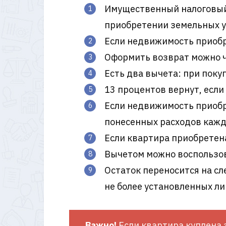
Имущественный налоговый 
приобретении земельных уч
Если недвижимость приобре
Оформить возврат можно ч
Есть два вычета: при поку
13 процентов вернут, если
Если недвижимость приобр
понесенных расходов кажд
Если квартира приобретена
Вычетом можно воспользова
Остаток переносится на сл
не более установленных л
Важно!
Если квартира куплена з