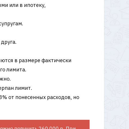
ми или в ипотеку,
супругам.
 друга.
яются в размере фактически
го лимита.
жно.
ерпан лимит.
13% от понесенных расходов, но
можно получить 260 000 р. При