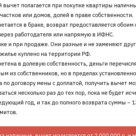
вычет полагается при покупке квартиры наличны
астков или домов, долей в праве собственности.
тается в браке, возврат предоставляется обоим 
ерез работодателя или напрямую в ИФНС.
пке и при продаже. Они разные и не заменяют друг
 жилье куплено на территории РФ.
етена в долевую собственность, деньги перечисл
ым из собственников, но в пределах установленно
 по договору мены с доплатой, получить вычет мо
ться несколько раз до тех пор, пока не будет исч
едующий год, и так до полного возврата суммы – 
имитов.
а наличные, вычет исчисляется от 2 000 000 р. и 