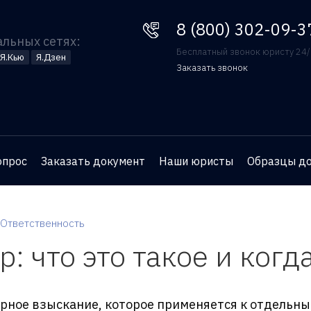
8 (800) 302-09-37
8 (800) 302-09-3
альных сетях:
Бесплатный звонок юристу 24
Я.Кью
Я.Дзен
Заказать звонок
Оставьте номер телефона
и юрист перезвонит вам
для бесплатной
опрос
Заказать документ
Наши юристы
Образцы д
консультации
Ответственность
: что это такое и ког
арное взыскание, которое применяется к отдельны