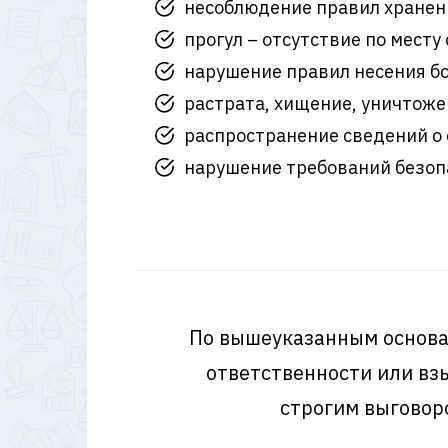
несоблюдение правил хранени
прогул – отсутствие по мест
нарушение правил несения бо
растрата, хищение, уничтож
распространение сведений о 
нарушение требований безопа
По вышеуказанным основан
ответственности или вз
строгим выговор