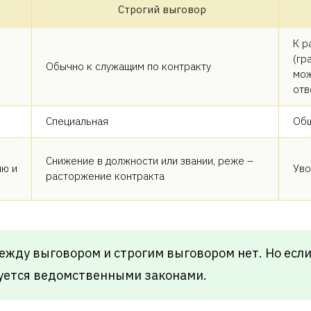
Строгий выговор
К р
(гр
Обычно к служащим по контракту
мож
отв
Специальная
Общ
Снижение в должности или звании, реже –
ию и
Уво
расторжение контракта
ежду выговором и строгим выговором нет. Но если
руется ведомственными законами.