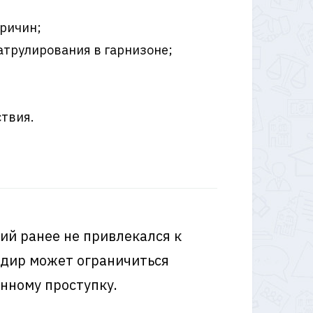
причин;
атрулирования в гарнизоне;
ствия.
ий ранее не привлекался к
ндир может ограничиться
нному проступку.