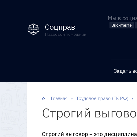
Мы в соци
Соцправ
Вконтакте
Правовой помощник
Задать в
Главная
Трудовое право (ТК РФ)
Строгий выговор
Строгий выговор – это дисциплин