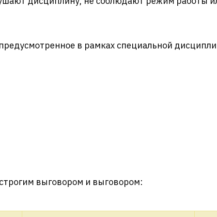
ушают дисциплину, не соблюдают режим работы ил
, предусмотренное в рамках специальной дисципли
 строгим выговором и выговором: