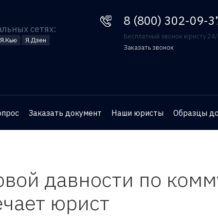
8 (800) 302-09-37
8 (800) 302-09-3
альных сетях:
Бесплатный звонок юристу 24
Я.Кью
Я.Дзен
Заказать звонок
Оставьте номер телефона
и юрист перезвонит вам
для бесплатной
опрос
Заказать документ
Наши юристы
Образцы д
консультации
овой давности по ком
ечает юрист