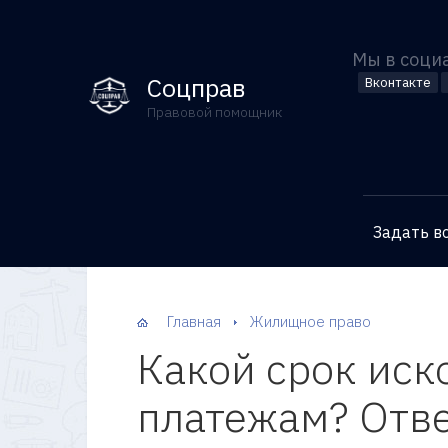
Мы в соци
Соцправ
Вконтакте
Правовой помощник
Задать в
Главная
Жилищное право
Какой срок иск
платежам? Отв