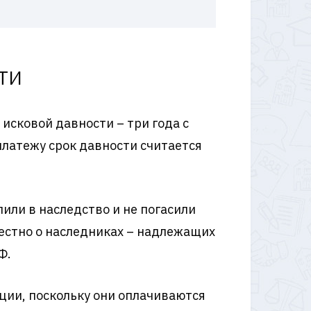
ти
сковой давности – три года с
платежу срок давности считается
пили в наследство и не погасили
вестно о наследниках – надлежащих
Ф.
ции, поскольку они оплачиваются