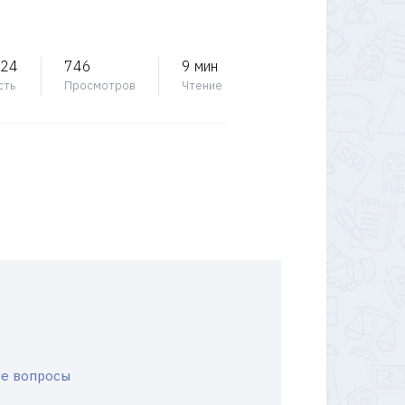
024
746
9 мин
сть
Просмотров
Чтение
ые вопросы