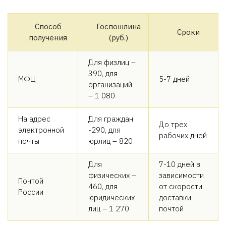
Способ
Госпошлина
Сроки
получения
(руб.)
Для физлиц –
390, для
МФЦ
5-7 дней
организаций
– 1 080
На адрес
Для граждан
До трех
электронной
-290, для
рабочих дней
почты
юрлиц – 820
Для
7-10 дней в
физических –
зависимости
Почтой
460, для
от скорости
России
юридических
доставки
лиц – 1 270
почтой