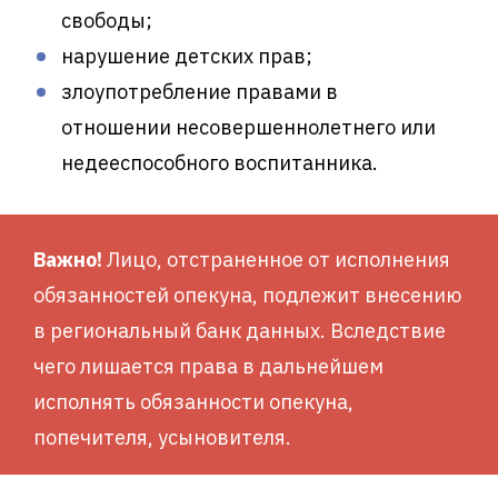
свободы;
нарушение детских прав;
злоупотребление правами в
отношении несовершеннолетнего или
недееспособного воспитанника.
Важно!
Лицо, отстраненное от исполнения
обязанностей опекуна, подлежит внесению
в региональный банк данных. Вследствие
чего лишается права в дальнейшем
исполнять обязанности опекуна,
попечителя, усыновителя.