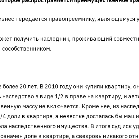
 которое распространяется преимущественное пра
изнес передается правопреемнику, являющемуся 
ожет получить наследник, проживающий совместн
я сособственником.
 более 20 лет. В 2010 году они купили квартиру, 
ь наследство в виде 1/2 в праве на квартиру, и ав
твенную массу не включается. Кроме нее, из насле
1/4 доли в квартире, а невестке досталась бы маш
дела наследственного имущества. В итоге суд иск у
означен доле в квартире, а свекровь никакого отн