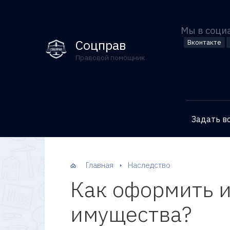
Мы в соци
Соцправ
Вконтакте
Правовой помощник
Задать в
Главная
Наследство
Как оформить и
имущества?