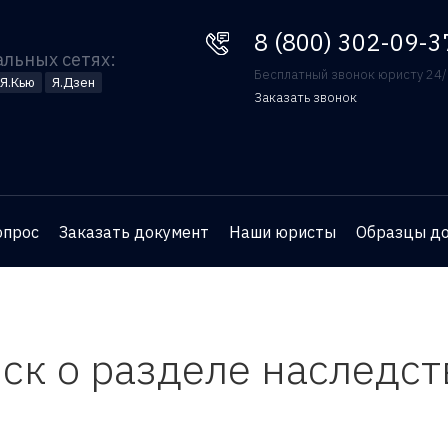
8 (800) 302-09-37
8 (800) 302-09-3
альных сетях:
Бесплатный звонок юристу 24
Я.Кью
Я.Дзен
Заказать звонок
Оставьте номер телефона
и юрист перезвонит вам
для бесплатной
опрос
Заказать документ
Наши юристы
Образцы д
консультации
ск о разделе наследс