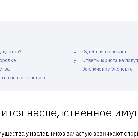
мущество?
Судебная практика
порядке
Ответы юриста на попу
ства
Заключение Эксперта
ства по соглашению
лится наследственное иму
ущества у наследников зачастую возникают споры