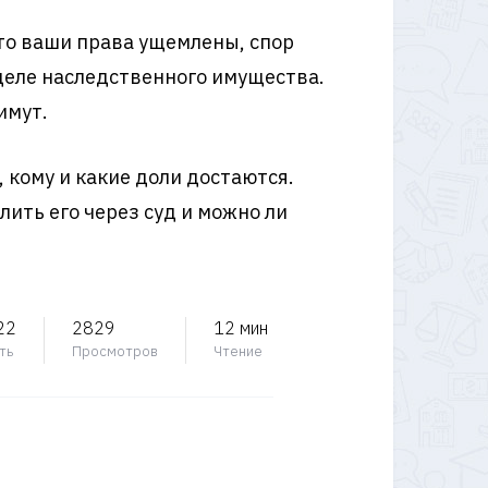
что ваши права ущемлены, спор
зделе наследственного имущества.
имут.
, кому и какие доли достаются.
лить его через суд и можно ли
22
2829
12 мин
ть
Просмотров
Чтение