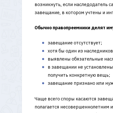
возникнуть, если наследодатель 
завещание, в котором учтены и инт
Обычно правопреемники делят им
завещание отсутствует;
хотя бы один из наследнико
выявлены обязательные насл
в завещании не установлены 
получить конкретную вещь;
завещание признано или ну
Чаще всего споры касаются завеща
полагается несовершеннолетним и