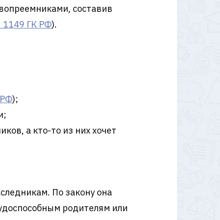
авопреемниками, составив
. 1149 ГК РФ
).
 РФ
);
и;
ков, а кто-то из них хочет
следникам. По закону она
рудоспособным родителям или