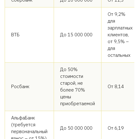
От 9,2%
для
зарплатных
ВТБ
До 15 000 000
клиентов,
от 9,5% –
для
остальных
До 50%
стоимости
старой, не
Росбанк
От 8,14
более 70%
цены
приобретаемой
АльфаБанк
(требуется
До 50 000 000
От 6,19
первоначальный
взнос – от 15%)