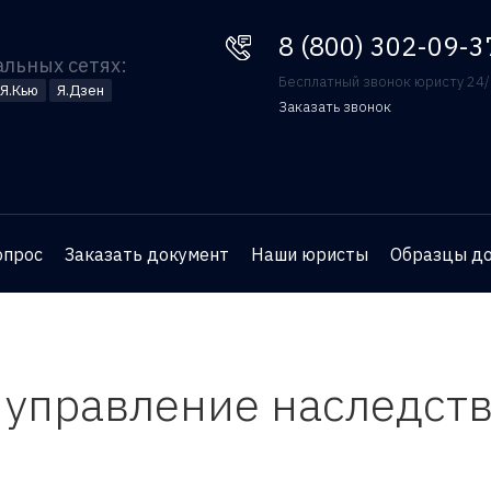
8 (800) 302-09-37
8 (800) 302-09-3
альных сетях:
Бесплатный звонок юристу 24
Я.Кью
Я.Дзен
Заказать звонок
Оставьте номер телефона
и юрист перезвонит вам
для бесплатной
опрос
Заказать документ
Наши юристы
Образцы д
консультации
 управление наследст