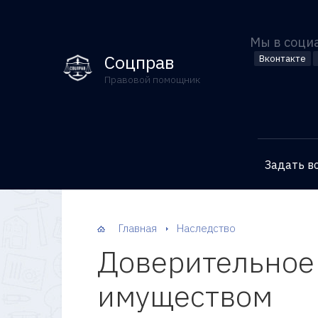
Мы в соци
Соцправ
Вконтакте
Правовой помощник
Задать в
Главная
Наследство
Доверительное
имуществом