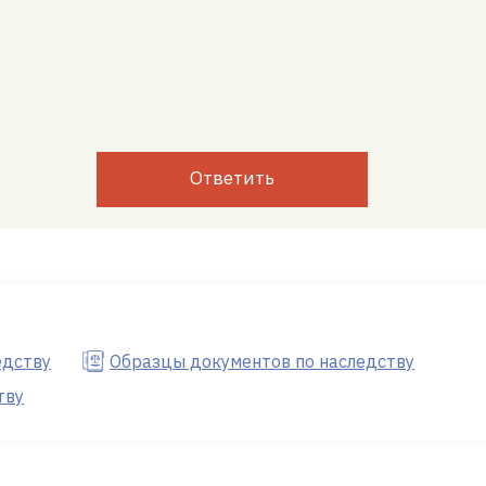
Ответить
едству
Образцы документов по наследству
тву