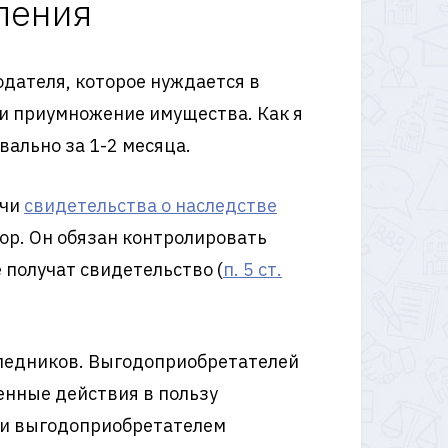
ления
дателя, которое нуждается в
е и приумножение имущества. Как я
вально за 1-2 месяца.
ачи
свидетельства о наследстве
ор. Он обязан контролировать
 получат свидетельство (
п. 5 ст.
следников. Выгодоприобретателей
енные действия в пользу
ции выгодоприобретателем