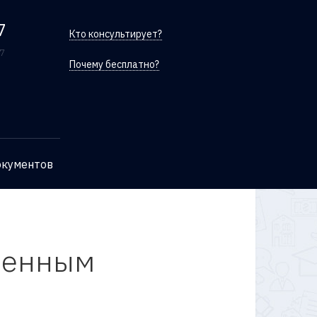
7
Кто консультирует?
/7
Почему бесплатно?
окументов
венным