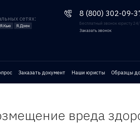
8 (800) 302-09-37
8 (800) 302-09-3
альных сетях:
Бесплатный звонок юристу 24
Я.Кью
Я.Дзен
Заказать звонок
Оставьте номер телефона
и юрист перезвонит вам
для бесплатной
опрос
Заказать документ
Наши юристы
Образцы д
консультации
озмещение вреда здор