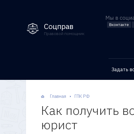
Мы в соци
Соцправ
Вконтакте
Правовой помощник
Задать в
Главная
ГПК РФ
Как получить в
юрист