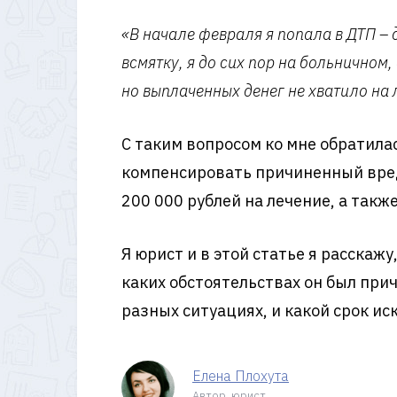
«В начале февраля я попала в ДТП – 
всмятку, я до сих пор на больнично
но выплаченных денег не хватило на л
С таким вопросом ко мне обратил
компенсировать причиненный вред 
200 000 рублей на лечение, а так
Я юрист и в этой статье я расскаж
каких обстоятельствах он был при
разных ситуациях, и какой срок ис
Елена Плохута
Автор, юрист