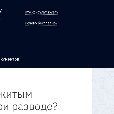
7
Кто консультирует?
/7
Почему бесплатно?
окументов
ажитым
ри разводе?