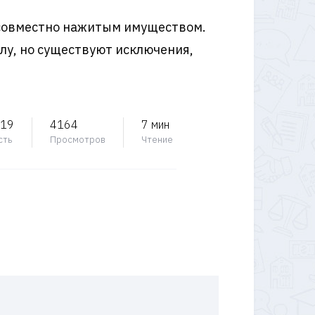
 совместно нажитым имуществом.
у, но существуют исключения,
019
4164
7 мин
сть
Просмотров
Чтение