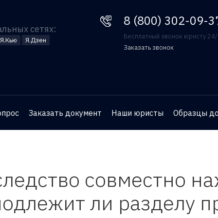
8 (800) 302-09-37
8 (800) 302-09-3
альных сетях:
Бесплатный звонок юристу 24
Я.Кью
Я.Дзен
Заказать звонок
Оставьте номер телефона
и юрист перезвонит вам
для бесплатной
опрос
Заказать документ
Наши юристы
Образцы д
консультации
следство совместно н
одлежит ли разделу п