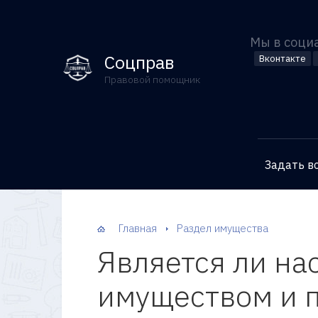
Мы в соци
Соцправ
Вконтакте
Правовой помощник
Задать в
Главная
Раздел имущества
Является ли на
имуществом и п