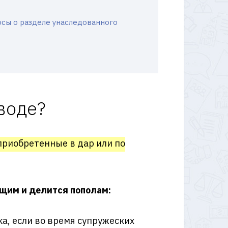
осы о разделе унаследованного
воде?
 приобретенные в дар или по
бщим и делится пополам:
а, если во время супружеских