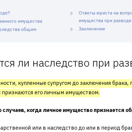
воде?
Ответы юриста на вопр
имущества при разводе
ванного имущества
Заключение
аследства общим
тся ли наследство при раз
енности, купленные супругом до заключения брака,
и признаются его личным имуществом.
 случаев, когда личное имущество признается о
рственной или в наследство до или в период брак