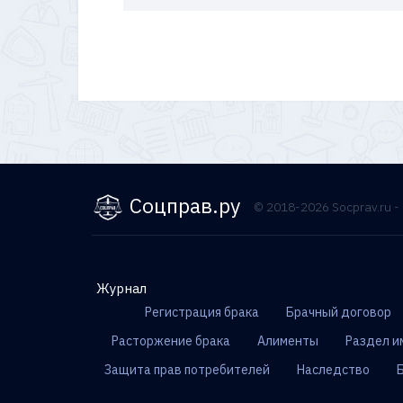
Соцправ.ру
© 2018-2026 Socprav.ru 
Журнал
Регистрация брака
Брачный договор
Расторжение брака
Алименты
Раздел и
Защита прав потребителей
Наследство