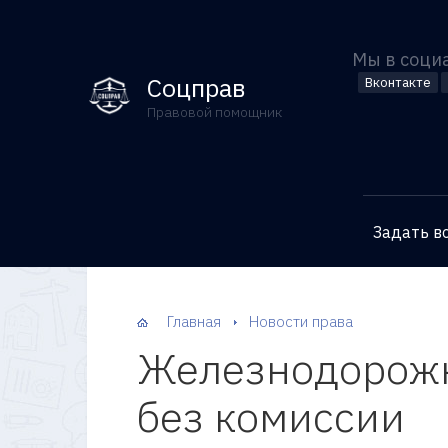
Мы в соци
Соцправ
Вконтакте
Правовой помощник
Задать в
Главная
Новости права
Железнодорожн
без комиссии