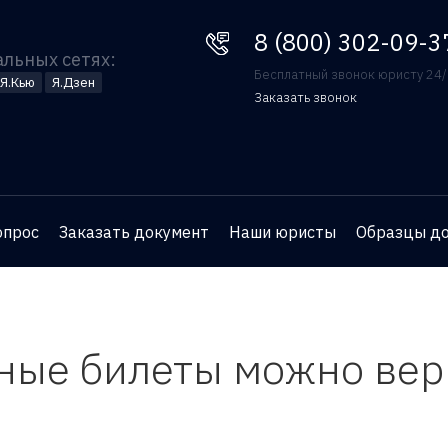
8 (800) 302-09-37
8 (800) 302-09-3
альных сетях:
Бесплатный звонок юристу 24
Я.Кью
Я.Дзен
Заказать звонок
Оставьте номер телефона
и юрист перезвонит вам
для бесплатной
опрос
Заказать документ
Наши юристы
Образцы д
консультации
ые билеты можно верн