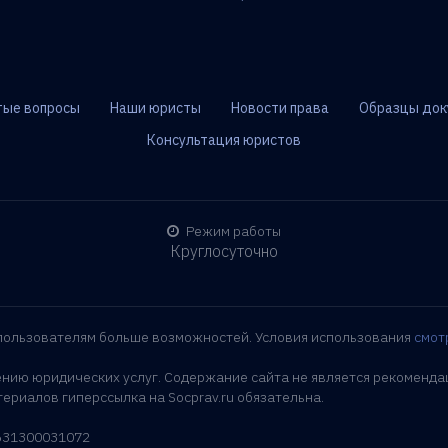
тые вопросы
Наши юристы
Новости права
Образцы док
Консультация юристов
Режим работы
Круглосуточно
 пользователям больше возможностей. Условия использования
смот
ению юридических услуг. Содержание сайта не является рекоменда
ериалов гиперссылка на Socprav.ru обязательна.
1631300031072