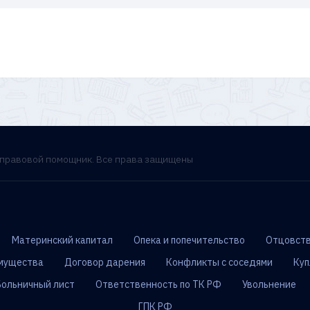
- правовой помощник. Все права защищены
Материнский капитал
Опека и попечительство
Отцовств
мущества
Договор дарения
Конфликты с соседями
Куп
Больничный лист
Ответственность по ТК РФ
Увольнение
ГПК РФ