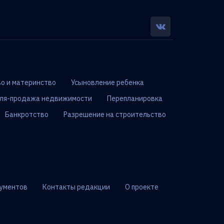
о и материнство
Усыновление ребенка
ля-продажа недвижимости
Перепланировка
Банкротство
Разрешение на строительство
ументов
Контакты редакции
О проекте