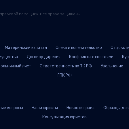
- правовой помощник. Все права защищены
Материнский капитал
Опека и попечительство
Отцовств
мущества
Договор дарения
Конфликты с соседями
Куп
Больничный лист
Ответственность по ТК РФ
Увольнение
ГПК РФ
тые вопросы
Наши юристы
Новости права
Образцы док
Консультация юристов