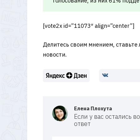
голосование, из них 61% подд
[vote2x id=”11073″ align=”center”]
Делитесь своим мнением, ставьте 
новости.
Елена Плохута
Если у вас остались 
ответ
Ваш ответ