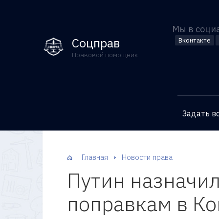
Мы в соци
Соцправ
Вконтакте
Правовой помощник
Задать в
Главная
Новости права
Путин назначил
поправкам в К