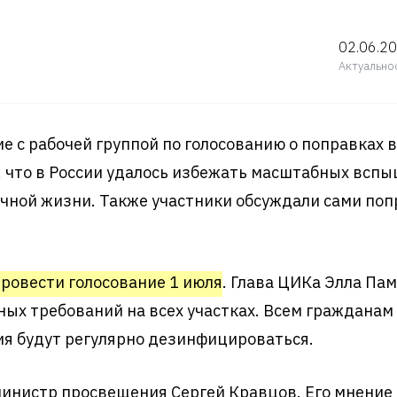
02.06.2
Актуально
ие с рабочей группой по голосованию о поправках 
 что в России удалось избежать масштабных вспы
ной жизни. Также участники обсуждали сами попр
ровести голосование 1 июля
. Глава ЦИКа Элла Па
ных требований на всех участках. Всем граждана
ия будут регулярно дезинфицироваться.
министр просвещения Сергей Кравцов. Его мнение с