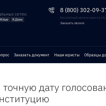
8 (800) 302-09-37
8 (800) 302-09-3
альных сетях:
Бесплатный звонок юристу 24
Я.Кью
Я.Дзен
Заказать звонок
Оставьте номер телефона
и юрист перезвонит вам
для бесплатной
опрос
Заказать документ
Наши юристы
Образцы д
консультации
 точную дату голосова
онституцию