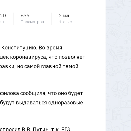
020
835
2 мин
сть
Просмотров
Чтение
в Конституцию. Во время
шек коронавируса, что позволяет
авки, но самой главной темой
мфилова сообщила, что оно будет
м будут выдаваться одноразовые
просил В.В. Путин, т.к. ЕГЭ