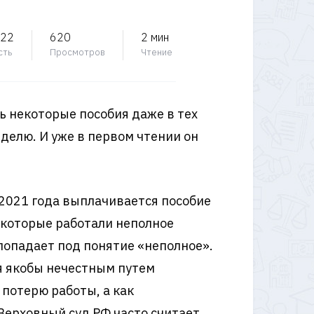
022
620
2 мин
сть
Просмотров
Чтение
ь некоторые пособия даже в тех
еделю. И уже в первом чтении он
 2021 года выплачивается пособие
, которые работали неполное
попадает под понятие «неполное».
ая якобы нечестным путем
 потерю работы, а как
Верховный суд РФ часто считает