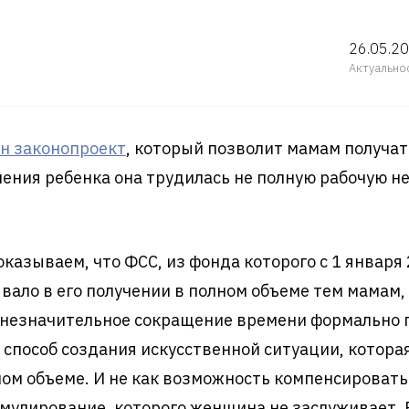
26.05.2
Актуально
н законопроект
, который позволит мамам получат
ления ребенка она трудилась не полную рабочую н
азываем, что ФСС, из фонда которого с 1 января
ывало в его получении в полном объеме тем мамам
е незначительное сокращение времени формально 
 способ создания искусственной ситуации, котор
ном объеме. И не как возможность компенсировать
мулирование, которого женщина не заслуживает. 