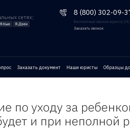
8 (800) 302-09-37
8 (800) 302-09-3
альных сетях:
Бесплатный звонок юристу 24
Я.Кью
Я.Дзен
Заказать звонок
Оставьте номер телефона
и юрист перезвонит вам
для бесплатной
опрос
Заказать документ
Наши юристы
Образцы д
консультации
ие по уходу за ребенк
удет и при неполной 