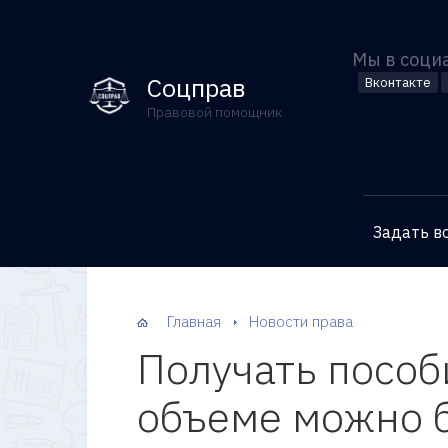
Мы в соци
Соцправ
Вконтакте
Правовой помощник
Задать в
Главная
Новости права
Получать пособ
объеме можно б