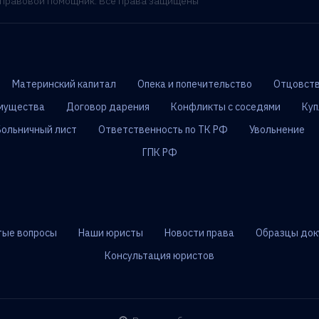
- правовой помощник. Все права защищены
Материнский капитал
Опека и попечительство
Отцовств
мущества
Договор дарения
Конфликты с соседями
Куп
Больничный лист
Ответственность по ТК РФ
Увольнение
ГПК РФ
тые вопросы
Наши юристы
Новости права
Образцы док
Консультация юристов