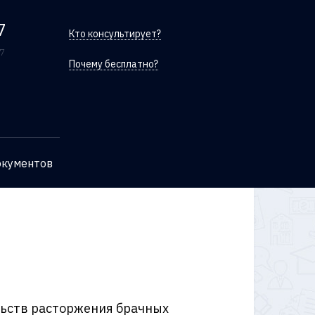
7
Кто консультирует?
/7
Почему бесплатно?
окументов
льств расторжения брачных