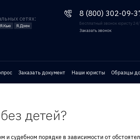
8 (800) 302-09-37
8 (800) 302-09-3
альных сетях:
Бесплатный звонок юристу 24
Я.Кью
Я.Дзен
Заказать звонок
Оставьте номер телефона
и юрист перезвонит вам
для бесплатной
опрос
Заказать документ
Наши юристы
Образцы д
консультации
 без детей?
ом и судебном порядке в зависимости от обстояте