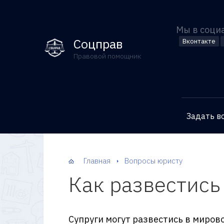
Мы в соци
Соцправ
Вконтакте
Правовой помощник
Задать в
Главная
Вопросы юристу
Как развестись
Супруги могут развестись в миров