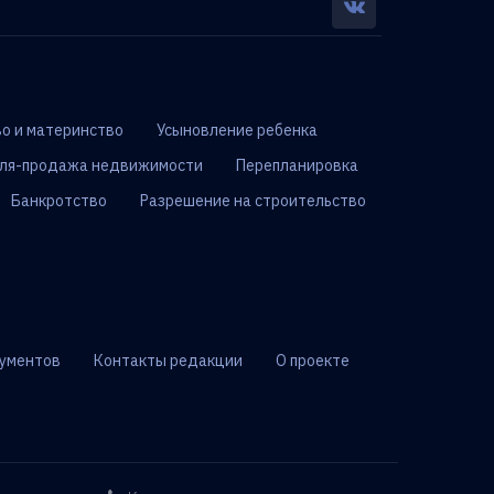
о и материнство
Усыновление ребенка
ля-продажа недвижимости
Перепланировка
Банкротство
Разрешение на строительство
ументов
Контакты редакции
О проекте