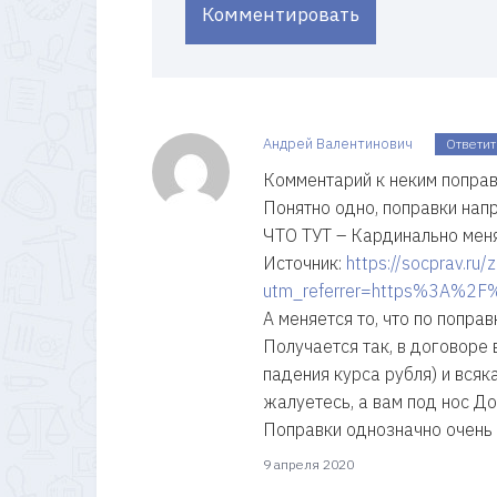
Комментировать
Андрей Валентинович
Ответит
Комментарий к неким поправ
Понятно одно, поправки напр
ЧТО ТУТ – Кардинально меня
Источник:
https://socprav.ru
utm_referrer=https%3A%2F%
А меняется то, что по попр
Получается так, в договоре
падения курса рубля) и всяк
жалуетесь, а вам под нос До
Поправки однозначно очень 
9 апреля 2020