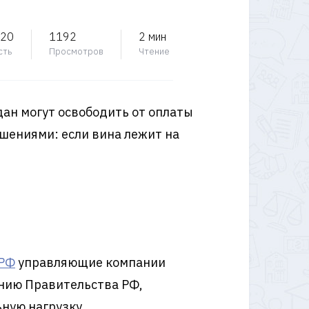
020
1192
2 мин
сть
Просмотров
Чтение
дан могут освободить от оплаты
ушениями: если вина лежит на
 РФ
управляющие компании
ению Правительства РФ,
ную нагрузку.