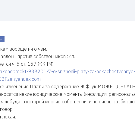
ь
кам вообще ни о чем.
авлены против собственников ж.п.
ется ч. 5 ст. 157 ЖК РФ.
/zakonoproekt-938201-7-o-snizhenii-platy-za-nekachestvennye-
2Fzen.yandex.com
авке изменение Платы за содержание Ж.Ф. ук МОЖЕТ ДЕЛАТЬ 
 вносятся некие юридические моменты (инфляция, регисонал
ая лобуда, в которой многие собственники не очень разбирают
говор.
плохая.