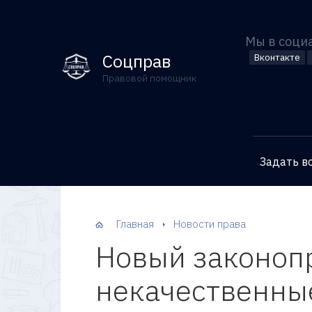
Мы в соци
Соцправ
Вконтакте
Правовой помощник
Задать в
Главная
Новости права
Новый законопр
некачественны