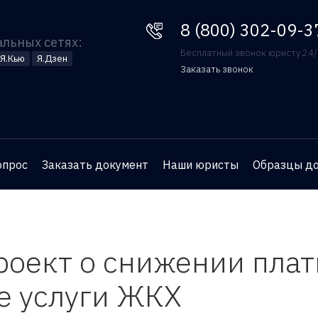
8 (800) 302-09-37
8 (800) 302-09-3
альных сетях:
Бесплатный звонок юристу 24
Я.Кью
Я.Дзен
Заказать звонок
Оставьте номер телефона
и юрист перезвонит вам
для бесплатной
опрос
Заказать документ
Наши юристы
Образцы д
консультации
оект о снижении плат
е услуги ЖКХ