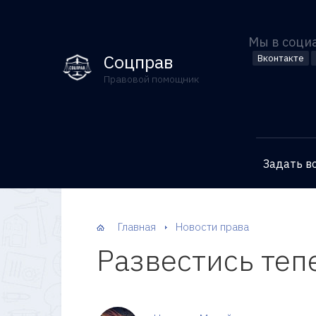
Мы в соци
Соцправ
Вконтакте
Правовой помощник
Задать в
Главная
Новости права
Развестись теп