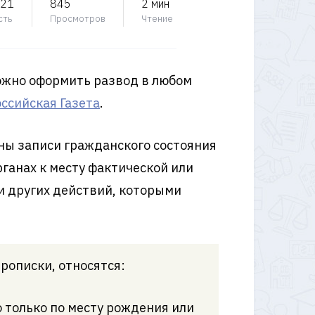
021
845
2 мин
сть
Просмотров
Чтение
ожно оформить развод в любом
ссийская Газета
.
ны записи гражданского состояния
рганах к месту фактической или
и других действий, которыми
рописки, относятся:
 только по месту рождения или