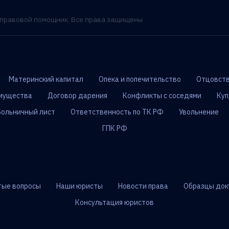
- правовой помощник. Все права защищены
Материнский капитал
Опека и попечительство
Отцовств
мущества
Договор дарения
Конфликты с соседями
Куп
Больничный лист
Ответственность по ТК РФ
Увольнение
ГПК РФ
тые вопросы
Наши юристы
Новости права
Образцы док
Консультация юристов