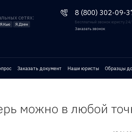
8 (800) 302-09-37
8 (800) 302-09-3
альных сетях:
Бесплатный звонок юристу 24
Я.Кью
Я.Дзен
Заказать звонок
Оставьте номер телефона
и юрист перезвонит вам
для бесплатной
опрос
Заказать документ
Наши юристы
Образцы д
консультации
ерь можно в любой точ