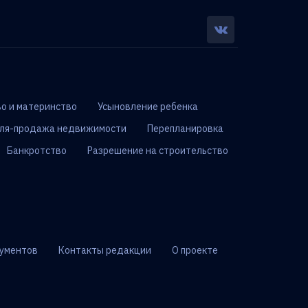
о и материнство
Усыновление ребенка
ля-продажа недвижимости
Перепланировка
Банкротство
Разрешение на строительство
ументов
Контакты редакции
О проекте