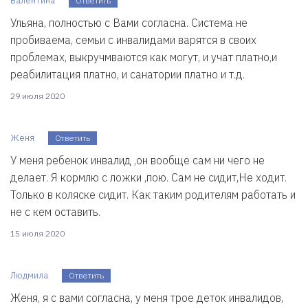
Валентина
Ответить
Ульяна, полностью с Вами согласна. Система не
пробиваема, семьи с инвалидами варятся в своих
проблемах, выкручмваются как могут, и учат платно,и
реабилитация платно, и санатории платно и т.д.
29 июля 2020
Женя
Ответить
У меня ребенок инвалид ,он вообще сам ни чего не
делает. Я кормлю с ложки ,пою. Сам не сидит,Не ходит.
Только в коляске сидит. Как таким родителям работать и
не с кем оставить.
15 июля 2020
Людмила
Ответить
Женя, я с вами согласна, у меня трое деток инвалидов,