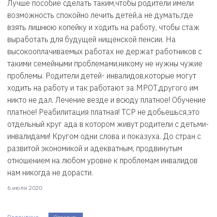
Лучше пособие сделать таким,чтобы родители имели
возможность спокойно лечить детей,а не думать,где
взять лишнюю копейку и ходить на работу, чтобы стаж
выработать для будущей нищенской пенсии. На
высокооплачиваемых работах не держат работников с
такими семейными проблемами,никому не нужны чужие
проблемы. Родители детей- инвалидов,которые могут
ходить на работу и так работают за МРОТ,другого им
никто не дал. Лечение везде и всюду платное! Обучение
платное! Реабилитация платная! ТСР не добьешься,это
отдельный круг ада в котором живут родители с детьми-
инвалидами! Кругом одни слова и показуха. До стран с
развитой экономикой и адекватным, продвинутым
отношением на любом уровне к проблемам инвалидов
нам никогда не дорасти.
6 июля 2020