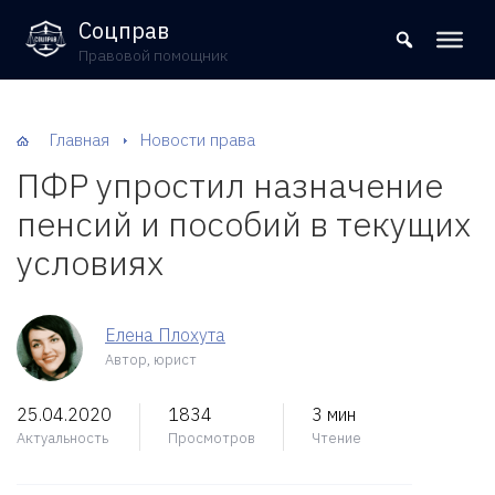
8 (800) 302-09-37
Соцправ
Правовой помощник
Главная
Новости права
ПФР упростил назначение
пенсий и пособий в текущих
условиях
Елена Плохута
Автор, юрист
25.04.2020
1834
3 мин
Актуальность
Просмотров
Чтение