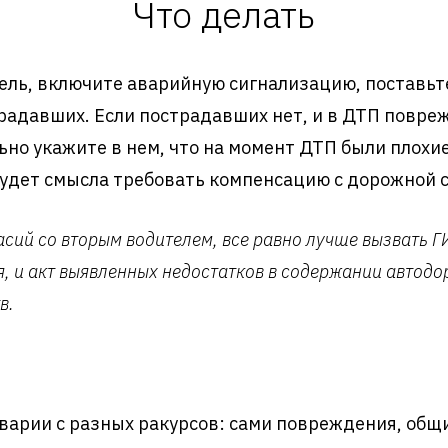
Что делать
ель, включите аварийную сигнализацию, поставьте
традавших. Если пострадавших нет, и в ДТП повр
но укажите в нем, что на момент ДТП были плохие 
е будет смысла требовать компенсацию с дорожной 
асий со вторым водителем, все равно лучше вызвать 
, и акт выявленных недостатков в содержании автодо
в.
арии с разных ракурсов: сами повреждения, общи