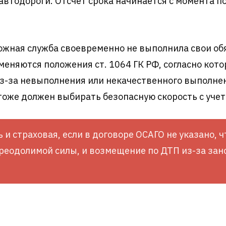
автодороги. Отсчет срока начинается с момента 
рожная служба своевременно не выполнила свои обя
меняются положения ст. 1064 ГК РФ, согласно кот
-за невыполнения или некачественного выполнения
тоже должен выбирать безопасную скорость с учет
 страховая, если в договоре ОСАГО не указано, ч
еодолимой силы, и возмещение по ДТП из-за зано