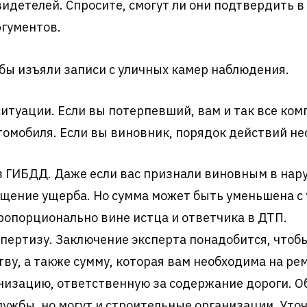
идетелей. Спросите, смогут ли они подтвердить в
ргументов.
бы изъяли записи с уличных камер наблюдения.
итуации. Если вы потерпевший, вам и так все ком
омобиля. Если вы виновник, порядок действий не
 ГИБДД. Даже если вас признали виновным в нару
ещение ущерба. Но сумма может быть уменьшена с
ропорционально вине истца и ответчика в ДТП.
пертизу. Заключение эксперта понадобится, чтоб
у, а также сумму, которая вам необходима на ре
низацию, ответственную за содержание дороги. О
ужбы, но могут и строительные организации. Уточ