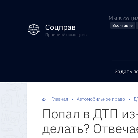
Мы в соци
Соцправ
Вконтакте
Правовой помощник
Задать в
Главная
Автомобильное право
Д
Попал в ДТП из-
делать? Отвеча