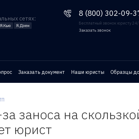
8 (800) 302-09-37
8 (800) 302-09-3
альных сетях:
Бесплатный звонок юристу 24
Я.Кью
Я.Дзен
Заказать звонок
Оставьте номер телефона
и юрист перезвонит вам
для бесплатной
опрос
Заказать документ
Наши юристы
Образцы д
консультации
ТП
за заноса на скользко
ет юрист