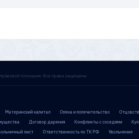
- правовой помощник. Все права защищены
Материнский капитал
Опека и попечительство
Отцовств
мущества
Договор дарения
Конфликты с соседями
Куп
Больничный лист
Ответственность по ТК РФ
Увольнение