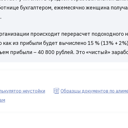
ботнице бухгалтером, ежемесячно женщина получае
.
организации происходит перерасчет подоходного на
о как из прибыли будет вычислено 15 % (13% + 2%)
ъем прибыли – 40 800 рублей. Это «чистый» зараб
лькулятор неустойки
Образцы документов по алим
там