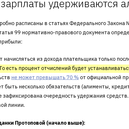
 зарплаты удерживаются 
бно расписаны в статьях Федерального Закона № 
татья 99 нормативно-правового документа опре
прибыли:
 начисляться из дохода плательщика только посл
То есть процент отчислений будет устанавливаться
ьств
не может превышать 70 %
от официальной пр
жет быть несколько обязательств (алименты, кред
ве зафиксирована очередность удержания средств
вой линии.
данки Протоповой (начало выше):