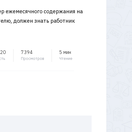
мер ежемесячного содержания на
телю, должен знать работник
020
7394
5 мин
сть
Просмотров
Чтение