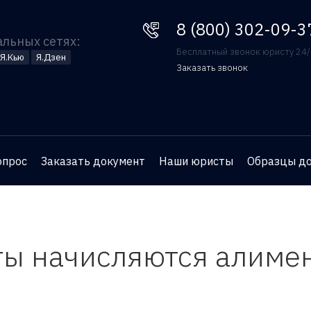
8 (800) 302-09-37
8 (800) 302-09-3
альных сетях:
Бесплатный звонок юристу 24
Я.Кью
Я.Дзен
Заказать звонок
Оставьте номер телефона
и юрист перезвонит вам
для бесплатной
опрос
Заказать документ
Наши юристы
Образцы д
консультации
ты начисляются алимен