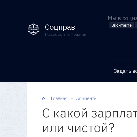
Мы в соци
Соцправ
Вконтакте
Правовой помощник
Задать в
Главная
Алименты
С какой зарпла
или чистой?