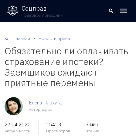
8 (800) 302-09-37
Соцправ
Правовой помощник
Главная
Новости права
Обязательно ли оплачивать
страхование ипотеки?
Заемщиков ожидают
приятные перемены
Елена Плохута
Автор, юрист
27.04.2020
15413
3 мин
Актуальность
Просмотров
Чтение