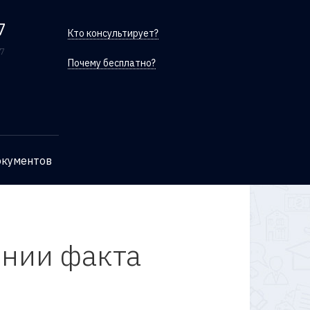
7
Кто консультирует?
/7
Почему бесплатно?
окументов
ении факта