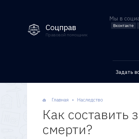
Мы в соци
Соцправ
Вконтакте
Правовой помощник
Задать в
Главная
Наследство
Как составить 
смерти?