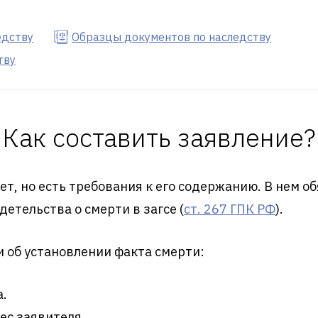
едству
Образцы документов по наследству
тву
Как составить заявление?
т, но есть требования к его содержанию. В нем об
детельства о смерти в загсе (
ст. 267 ГПК РФ
).
и об установлении факта смерти:
а.
ес заявителя.