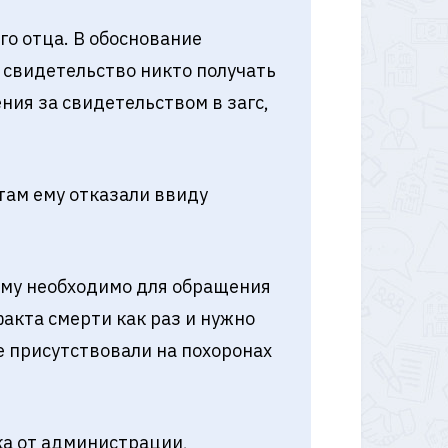
го отца. В обоснование
е свидетельство никто получать
ения за свидетельством в загс,
 там ему отказали ввиду
 ему необходимо для обращения
факта смерти как раз и нужно
е присутствовали на похоронах
ка от администрации,