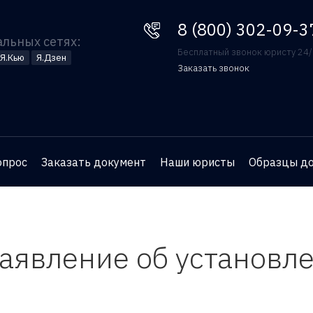
8 (800) 302-09-37
8 (800) 302-09-3
альных сетях:
Бесплатный звонок юристу 24
Я.Кью
Я.Дзен
Заказать звонок
Оставьте номер телефона
и юрист перезвонит вам
для бесплатной
опрос
Заказать документ
Наши юристы
Образцы д
консультации
заявление об установл